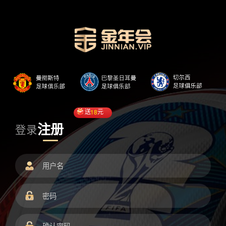
送
18
元
注册
登录