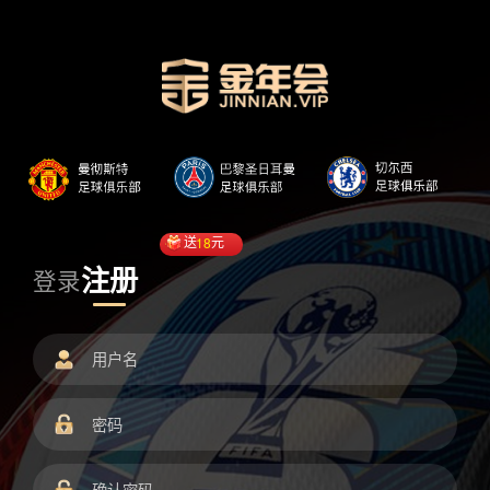
送
18
元
注册
登录